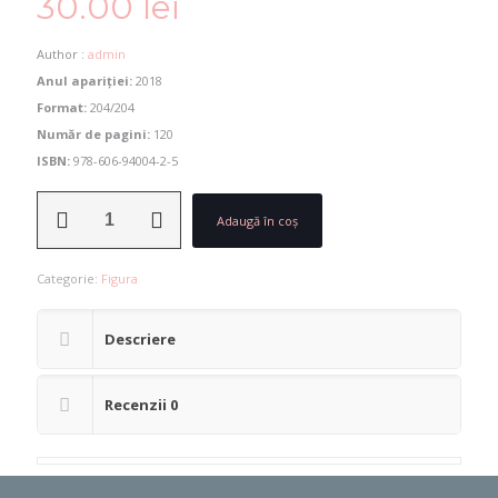
30.00
lei
Author :
admin
Anul apariției:
2018
Format:
204/204
Număr de pagini:
120
ISBN
:
978-606-94004-2-5
Cantitate
Adaugă în coș
Arabella
Krebs
Categorie:
Figura
-
Poziția
cititorului
Descriere
Recenzii
0