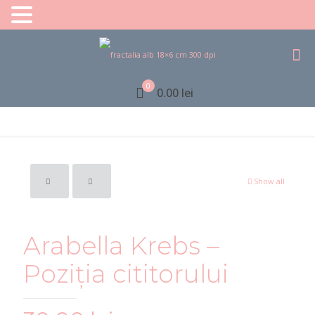
0
0.00 lei
Show all
Arabella Krebs –
Poziția cititorului