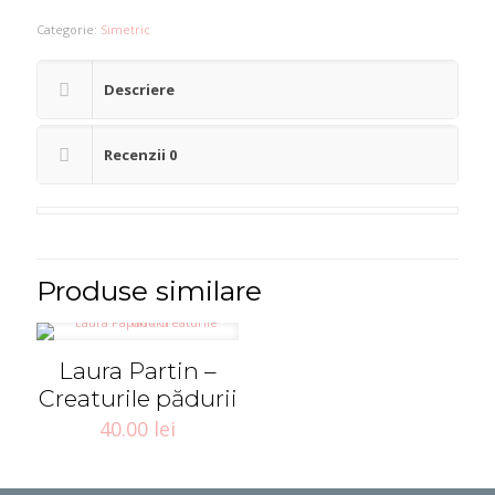
Kazakova
Categorie:
Simetric
&
Sara
Maino
Descriere
-
SYMPHONISM
Recenzii
0
as
a
strategy
of
translating
Produse similare
a
lyric
poem
Laura Partin –
into
Creaturile pădurii
an
40.00
lei
audio-
visual
aria