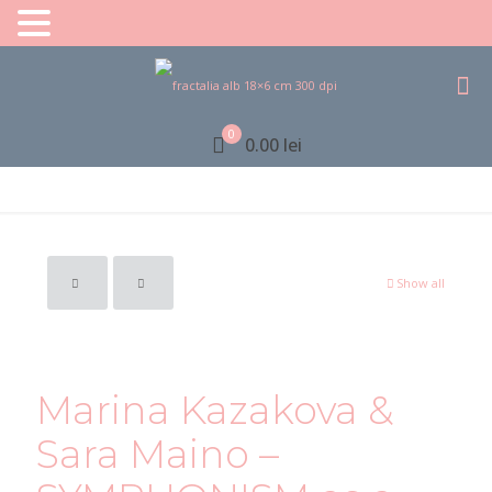
0
0.00 lei
Show all
Marina Kazakova &
Sara Maino –