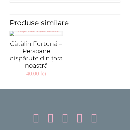
Produse similare
Cătălin Furtună –
Persoane
dispărute din țara
noastră
40.00
lei