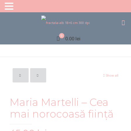
0
0.00 lei
Show all
Maria Martelli – Cea
mai norocoasă ființă