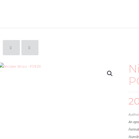
Ni
P
2
Author
An apar
Format
Număr 