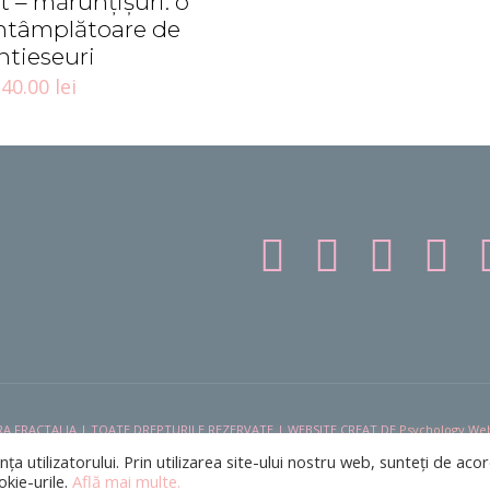
t – mărunțișuri. o
întâmplătoare de
ntieseuri
40.00
lei
A FRACTALIA | TOATE DREPTURILE REZERVATE | WEBSITE CREAT DE
Psychology We
a utilizatorului. Prin utilizarea site-ului nostru web, sunteți de aco
okie-urile.
Află mai multe.