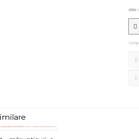
ISBN:
9
Cantit
Nicola
Strizu
Catego
-
POEZII
imilare