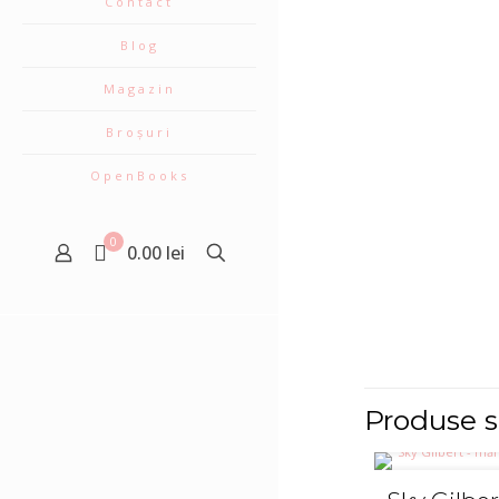
Contact
Blog
Magazin
Broșuri
OpenBooks
0
0.00 lei
Produse s