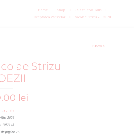
Home
Shop
Colectii frACTalia
Dreptatea Vârstelor
Nicolae Strizu – POEZII
Show all
colae Strizu –
OEZII
0.00
lei
 :
admin
iție:
2026
:
105/148
de pagini:
76