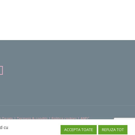
b Design
|
Termeni & condiții
|
Politica cookies
|
ANPC
rd cu
ACCEPTA TOATE
REFUZA TOT