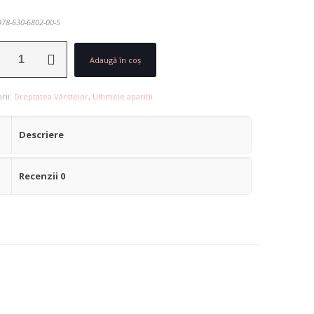
78-630-6802-00-5
ate
Adaugă în coș
e
rii:
Dreptatea Vârstelor
,
Ultimele aparitii
Descriere
Recenzii
0