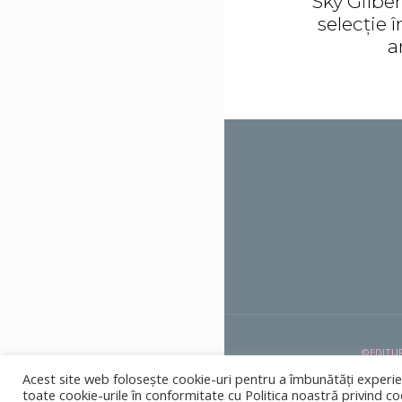
Sky Gilber
selecție 
a
©EDITUR
Acest site web folosește cookie-uri pentru a îmbunătăți experienț
contact@fractallia.ro
toate cookie-urile în conformitate cu Politica noastră privind co