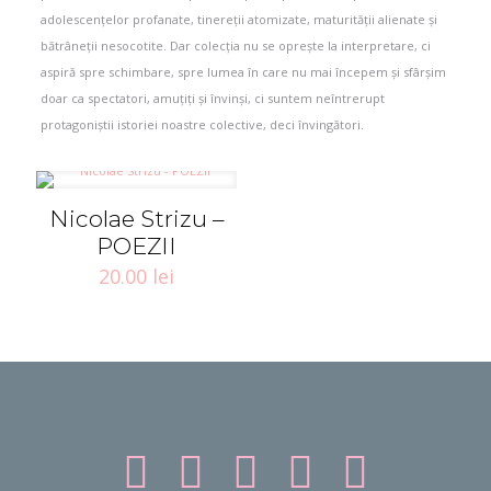
adolescențelor profanate, tinereții atomizate, maturității alienate și
bătrâneții nesocotite. Dar colecția nu se oprește la interpretare, ci
aspiră spre schimbare, spre lumea în care nu mai începem și sfârșim
doar ca spectatori, amuțiți și învinși, ci suntem neîntrerupt
protagoniștii istoriei noastre colective, deci învingători.
Nicolae Strizu –
POEZII
20.00
lei