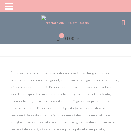
0
0.00 lei
În peisajul asupririlor care se intersectează de-a lungul unei vieți
proletare, precum clasa, genul, colonizarea sau gradul de rasializare,
vârsta e adeseori uitată. Pe nedrept. Fiecare etapă a vieții aduce cu
sine feluri specifice în care capitalismul și forma sa intensificată,
imperialismul, ne împiedică viitorul, ne îngustează prezentul sau ne
rescrie trecutul. De aceea, o nouă politică a vârstelor devine
necesară. Această colecție își propune să deschidă un spațiu de
conștientizare și dezbatere a tuturor marginalizărilor și oprimărilor
pe bază de vârstă, să se aplece asupra copilăriilor amputate,