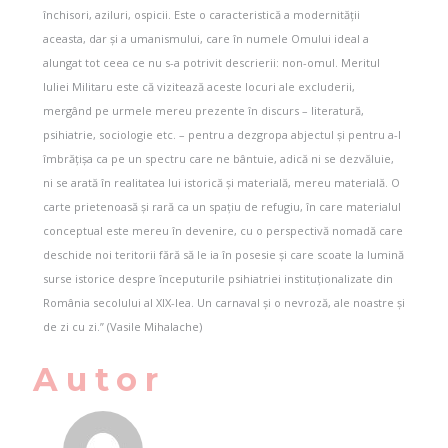
închisori, aziluri, ospicii. Este o caracteristică a modernității
aceasta, dar și a umanismului, care în numele Omului ideal a
alungat tot ceea ce nu s-a potrivit descrierii: non-omul. Meritul
Iuliei Militaru este că vizitează aceste locuri ale excluderii,
mergând pe urmele mereu prezente în discurs – literatură,
psihiatrie, sociologie etc. – pentru a dezgropa abjectul și pentru a-l
îmbrățișa ca pe un spectru care ne bântuie, adică ni se dezvăluie,
ni se arată în realitatea lui istorică și materială, mereu materială. O
carte prietenoasă și rară ca un spațiu de refugiu, în care materialul
conceptual este mereu în devenire, cu o perspectivă nomadă care
deschide noi teritorii fără să le ia în posesie și care scoate la lumină
surse istorice despre începuturile psihiatriei instituționalizate din
România secolului al XIX-lea. Un carnaval și o nevroză, ale noastre și
de zi cu zi.” (Vasile Mihalache)
Autor