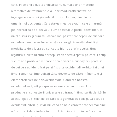
cât și în colonii a dus la anihilarea nu numai a unor metode
alternative de tratament, ci a unor moduri alternative de
înțelegere a omului și a relațiilor lui cu lumea, dincolo de
umanismul occidental. Cercetarea mea s‑a axat în cele din urmă
pe încercarea de a dezvălui cum a fost făcut posibil acest lucru la
nivel discursiv și cum sau dacă a mai păstrat conceptul de alienare
urmele a ceea ce s‑a încercat să se șteargă. Această tehnică și
modalitate de a lucra cu concepte hibride are în același timp
legătură și cu felul cum percep istoria acestui spațiu pe care îl ocup
și cum ar fi posibilă o viitoare decolonizare a cunoașterii produse
de cei ce s-au identificat pe ei înșiși ca occidentali vorbitori ai unei
limbi romanice, împiedicați să se dezvolte de către influențele și
elementele vecine non-occidentale. Gândirea noastră
occidentalizată, cât și expulzarea noastră din procesul de
producție al cunoașterii universale au trasat în timp particularitățile
acestui spațiu și relațiile pe care le-a generat cu ceilalți. Ca pseudo-
occidentali hibrizi și invizibili ceea ce ne-a caracterizat cel mai bine
a fost un act de scindare în primul rând interior, din ce în ce mai