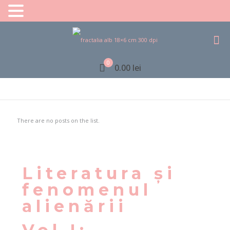
0
0.00 lei
There are no posts on the list.
Literatura și
fenomenul
alienării