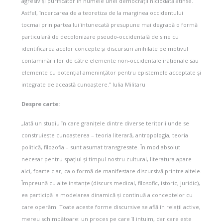
agresiv și purificator în numele unei democrații niciodată atinse.
Astfel, încercarea de a teoretiza de la marginea occidentului
tocmai prin partea lui întunecată presupune mai degrabă o formă
particulară de decolonizare pseudo-occidentală de sine cu
identificarea acelor concepte și discursuri anihilate pe motivul
contaminării lor de către elemente non-occidentale iraționale sau
elemente cu potențial amenințător pentru epistemele acceptate și
integrate de această cunoaștere.” Iulia Militaru
Despre carte:
„Iată un studiu în care granițele dintre diverse teritorii unde se
construiește cunoașterea – teoria literară, antropologia, teoria
politică, filozofia – sunt asumat transgresate. În mod absolut
necesar pentru spațiul și timpul nostru cultural, literatura apare
aici, foarte clar, ca o formă de manifestare discursivă printre altele.
Împreună cu alte instanțe (discurs medical, filosofic, istoric, juridic),
ea participă la modelarea dinamică și continuă a conceptelor cu
care operăm. Toate aceste forme discursive se află în relații active,
mereu schimbătoare: un proces pe care îl intuim, dar care este