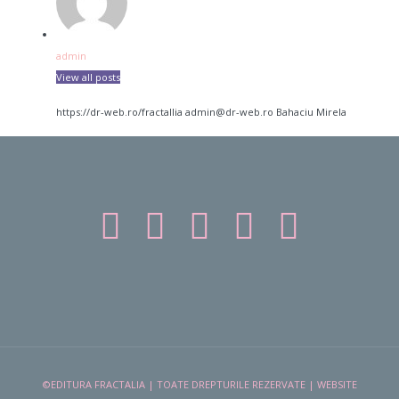
admin
View all posts
https://dr-web.ro/fractallia
admin@dr-web.ro
Bahaciu
Mirela
©EDITURA FRACTALIA | TOATE DREPTURILE REZERVATE | WEBSITE