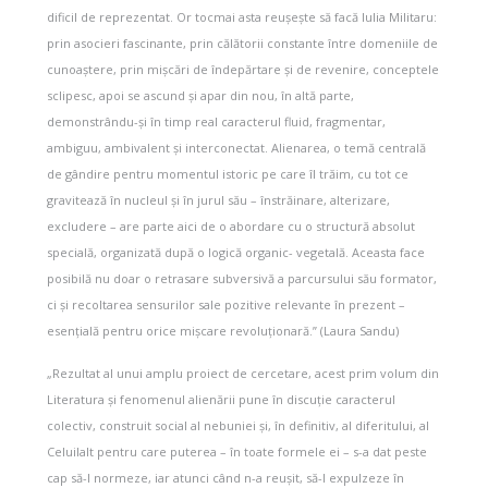
dificil de reprezentat. Or tocmai asta reușește să facă Iulia Militaru:
prin asocieri fascinante, prin călătorii constante între domeniile de
cunoaștere, prin mișcări de îndepărtare și de revenire, conceptele
sclipesc, apoi se ascund și apar din nou, în altă parte,
demonstrându-și în timp real caracterul fluid, fragmentar,
ambiguu, ambivalent și interconectat. Alienarea, o temă centrală
de gândire pentru momentul istoric pe care îl trăim, cu tot ce
gravitează în nucleul și în jurul său – înstrăinare, alterizare,
excludere – are parte aici de o abordare cu o structură absolut
specială, organizată după o logică organic- vegetală. Aceasta face
posibilă nu doar o retrasare subversivă a parcursului său formator,
ci și recoltarea sensurilor sale pozitive relevante în prezent –
esențială pentru orice mișcare revoluționară.” (Laura Sandu)
„Rezultat al unui amplu proiect de cercetare, acest prim volum din
Literatura și fenomenul alienării pune în discuție caracterul
colectiv, construit social al nebuniei și, în definitiv, al diferitului, al
Celuilalt pentru care puterea – în toate formele ei – s-a dat peste
cap să-l normeze, iar atunci când n-a reușit, să-l expulzeze în