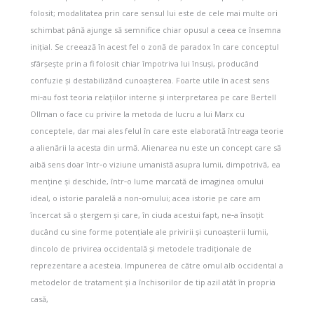
folosit; modalitatea prin care sensul lui este de cele mai multe ori
schimbat până ajunge să semnifice chiar opusul a ceea ce însemna
inițial. Se creează în acest fel o zonă de paradox în care conceptul
sfârșește prin a fi folosit chiar împotriva lui însuși, producând
confuzie și destabilizând cunoașterea. Foarte utile în acest sens
mi‑au fost teoria relațiilor interne și interpretarea pe care Bertell
Ollman o face cu privire la metoda de lucru a lui Marx cu
conceptele, dar mai ales felul în care este elaborată întreaga teorie
a alienării la acesta din urmă. Alienarea nu este un concept care să
aibă sens doar într‑o viziune umanistă asupra lumii, dimpotrivă, ea
menține și deschide, într‑o lume marcată de imaginea omului
ideal, o istorie paralelă a non‑omului; acea istorie pe care am
încercat să o ștergem și care, în ciuda acestui fapt, ne‑a însoțit
ducând cu sine forme potențiale ale privirii și cunoașterii lumii,
dincolo de privirea occidentală și metodele tradiționale de
reprezentare a acesteia. Impunerea de către omul alb occidental a
metodelor de tratament și a închisorilor de tip azil atât în propria
casă,