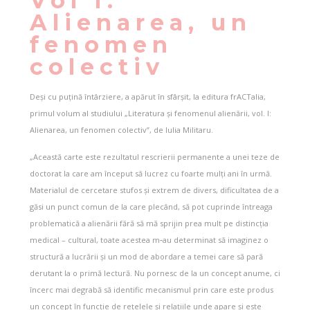
Vol I:
Alienarea, un
fenomen
colectiv
Deși cu puțină întârziere, a apărut în sfârșit, la editura frACTalia,
primul volum al studiului „Literatura și fenomenul alienării, vol. I:
Alienarea, un fenomen colectiv”, de Iulia Militaru.
„Această carte este rezultatul rescrierii permanente a unei teze de
doctorat la care am început să lucrez cu foarte mulți ani în urmă.
Materialul de cercetare stufos și extrem de divers, dificultatea de a
găsi un punct comun de la care plecând, să pot cuprinde întreaga
problematică a alienării fără să mă sprijin prea mult pe distincția
medical – cultural, toate acestea m‑au determinat să imaginez o
structură a lucrării și un mod de abordare a temei care să pară
derutant la o primă lectură. Nu pornesc de la un concept anume, ci
încerc mai degrabă să identific mecanismul prin care este produs
un concept în funcție de rețelele și relațiile unde apare și este