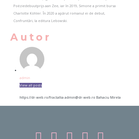
Poëziedebuutprijs aan Zee, iar în 2019, Simone a primit bursa
Charlotte Köhler. În 2020 a apărut romanul ei de debut,
Confruntări, la editura Lebowski.
Autor
admin
View all posts
https://dr-web.ro/fractallia
admin@dr-web.ro
Bahaciu
Mirela