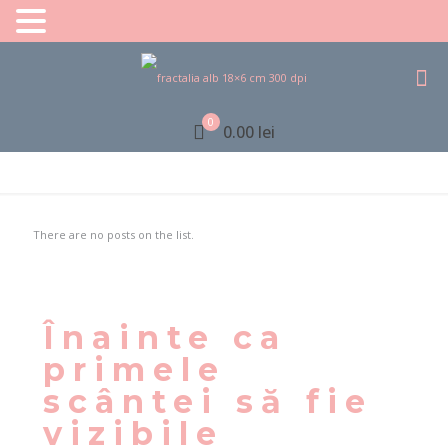
0
0.00 lei
There are no posts on the list.
Înainte ca
primele
scântei să fie
vizibile