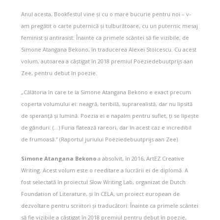
Anul acesta, Bookfestul vine și cu o mare bucurie pentru noi – v-
am pregătit o carte puternică și tulburătoare, cu un puternic mesaj
feminist și antirasist: Înainte ca primele scântei să fie vizibile, de
Simone Atangana Bekono, în traducerea Alexei Stoicescu. Cu acest
volum, autoarea a câștigat în 2018 premiul Poëziedebuutprijs aan
Zee, pentru debut în poezie.
„Călătoria în care te ia Simone Atangana Bekono e exact precum
coperta volumului ei: neagră, teribilă, suprarealistă, dar nu lipsită
de speranță și lumină. Poezia ei e napalm pentru suflet, ți se lipește
de gânduri. (…) Furia flatează rareori, dar în acest caz e incredibil
de frumoasă.” (Raportul juriului Poëziedebuutprijs aan Zee)
Simone Atangana Bekono
a absolvit, în 2016, ArtEZ Creative
Writing. Acest volum este o reeditare a lucrării ei de diplomă. A
fost selectată în proiectul Slow Writing Lab, organizat de Dutch
Foundation of Literature, și în CELA, un proiect european de
dezvoltare pentru scriitori și traducători. Înainte ca primele scântei
să fie vizibile a câștigat în 2018 premiul pentru debut în poezie,