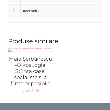
un
socialism
Recenzii
0
la
viitor
Produse similare
Maia Șerbănescu
-OikosLogia.
Știința casei
socialiste și a
ființelor posibile
35.00
lei