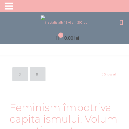
0
0.00 lei
Show all
Feminism împotriva
capitalismului. Volum