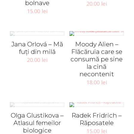
bolnave
20.00
lei
15.00
lei
Jana Orlová – Mă
Moody Alien –
fuţi din milă
Flăcăruia care se
consumă pe sine
20.00
lei
la cină
necontenit
18.00
lei
Olga Glustikova –
Radek Fridrich –
Atlasul femeilor
Răposatele
biologice
15.00
lei