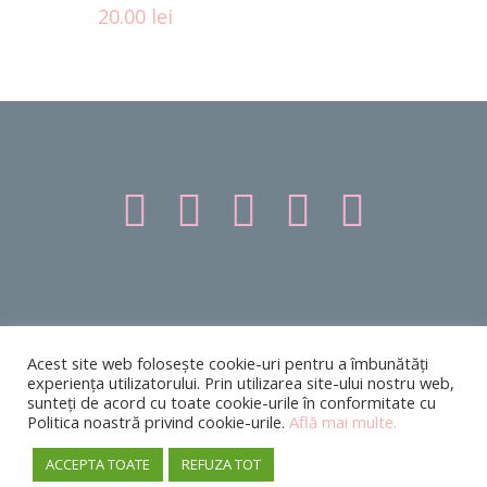
20.00
lei
Acest site web folosește cookie-uri pentru a îmbunătăți
experiența utilizatorului. Prin utilizarea site-ului nostru web,
©EDITURA FRACTALIA | TOATE DREPTURILE REZERVATE | WEBSITE
sunteți de acord cu toate cookie-urile în conformitate cu
CREAT DE
Psychology Web Design
|
Termeni & condiții
|
Politica
Politica noastră privind cookie-urile.
Află mai multe.
cookies
|
ANPC
ACCEPTA TOATE
REFUZA TOT