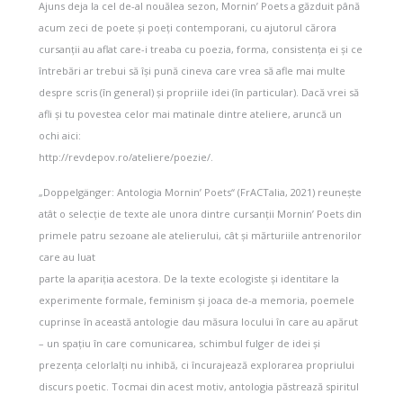
Ajuns deja la cel de-al nouălea sezon, Mornin’ Poets a găzduit până
acum zeci de poete și poeți contemporani, cu ajutorul cărora
cursanții au aflat care-i treaba cu poezia, forma, consistența ei și ce
întrebări ar trebui să își pună cineva care vrea să afle mai multe
despre scris (în general) și propriile idei (în particular). Dacă vrei să
afli și tu povestea celor mai matinale dintre ateliere, aruncă un
ochi aici:
http://revdepov.ro/ateliere/poezie/.
„Doppelgänger: Antologia Mornin’ Poets“ (FrACTalia, 2021) reunește
atât o selecție de texte ale unora dintre cursanții Mornin’ Poets din
primele patru sezoane ale atelierului, cât și mărturiile antrenorilor
care au luat
parte la apariția acestora. De la texte ecologiste și identitare la
experimente formale, feminism și joaca de-a memoria, poemele
cuprinse în această antologie dau măsura locului în care au apărut
– un spațiu în care comunicarea, schimbul fulger de idei și
prezența celorlalți nu inhibă, ci încurajează explorarea propriului
discurs poetic. Tocmai din acest motiv, antologia păstrează spiritul