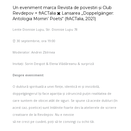
Un eveniment marca Revista de povestiri și Club
Revdepov + frACTalia ✖️ Lansarea „Doppelgänger:
Antologia Mornin’ Poets“ (frACTalia, 2021)
Lente Dionisie Lupu, Str. Dionisie Lupu 78
⏰ 30 septembrie, ora 19:00
Moderator: Andrei Zbîrnea
Invitați: Sorin Despot & Elena Vlădăreanu & surpriză
Despre eveniment
O dublură spirituală a unei ființe, identică ei și invizibilă,
doppelgängerul își face apariția și zdruncină puțin realitatea de
care suntem de obicei atât de siguri. Se spune că aceste dubluri (în
acest caz, poetice) sunt întâlnite foarte des la atelierele de scriere
creatoare de la Revdepov. Nu e nevoie
să ne crezi pe cuvânt, poți să te convingi cu ochii tăi.