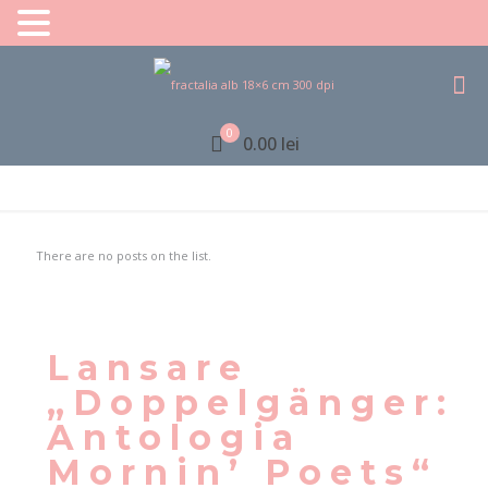
0
0.00 lei
There are no posts on the list.
Lansare
„Doppelgänger:
Antologia
Mornin’ Poets“