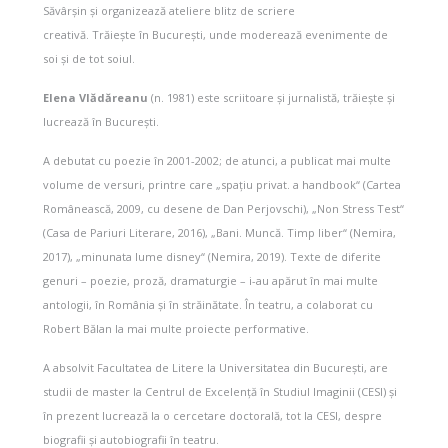
Săvârșin și organizează ateliere blitz de scriere
creativă. Trăiește în București, unde moderează evenimente de
soi și de tot soiul.
Elena Vlădăreanu
(n. 1981) este scriitoare și jurnalistă, trăiește și
lucrează în București.
A debutat cu poezie în 2001-2002; de atunci, a publicat mai multe
volume de versuri, printre care „spaţiu privat. a handbook“ (Cartea
Românească, 2009, cu desene de Dan Perjovschi), „Non Stress Test“
(Casa de Pariuri Literare, 2016), „Bani. Muncă. Timp liber“ (Nemira,
2017), „minunata lume disney“ (Nemira, 2019). Texte de diferite
genuri – poezie, proză, dramaturgie – i-au apărut în mai multe
antologii, în România și în străinătate. În teatru, a colaborat cu
Robert Bălan la mai multe proiecte performative.
A absolvit Facultatea de Litere la Universitatea din București, are
studii de master la Centrul de Excelență în Studiul Imaginii (CESI) și
în prezent lucrează la o cercetare doctorală, tot la CESI, despre
biografii și autobiografii în teatru.