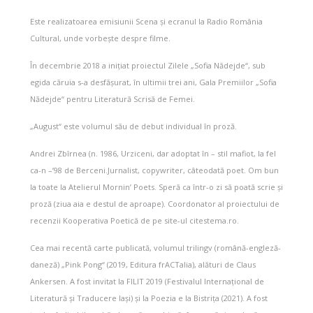
Este realizatoarea emisiunii Scena și ecranul la Radio România
Cultural, unde vorbește despre filme.
În decembrie 2018 a inițiat proiectul Zilele „Sofia Nădejde“, sub
egida căruia s-a desfășurat, în ultimii trei ani, Gala Premiilor „Sofia
Nădejde“ pentru Literatură Scrisă de Femei.
„August“ este volumul său de debut individual în proză.
Andrei Zbîrnea (n. 1986, Urziceni, dar adoptat în – stil mafiot, la fel
ca-n –’98 de Berceni.Jurnalist, copywriter, câteodată poet. Om bun
la toate la Atelierul Mornin’ Poets. Speră ca într-o zi să poată scrie și
proză (ziua aia e destul de aproape). Coordonator al proiectului de
recenzii Kooperativa Poetică de pe site-ul citestema.ro.
Cea mai recentă carte publicată, volumul trilingv (română-engleză-
daneză) „Pink Pong“ (2019, Editura frACTalia), alături de Claus
Ankersen. A fost invitat la FILIT 2019 (Festivalul Internațional de
Literatură și Traducere Iași) și la Poezia e la Bistrița (2021). A fost