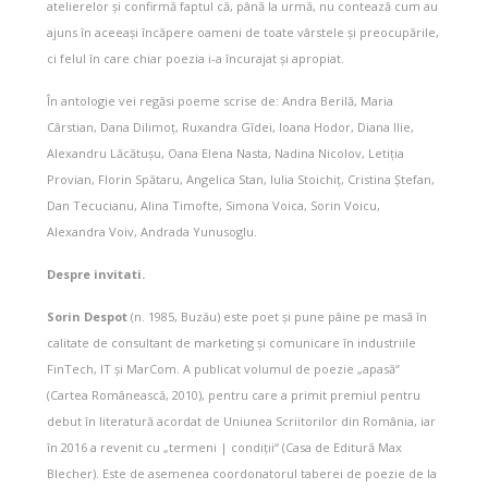
atelierelor și confirmă faptul că, până la urmă, nu contează cum au
ajuns în aceeași încăpere oameni de toate vârstele și preocupările,
ci felul în care chiar poezia i-a încurajat și apropiat.
În antologie vei regăsi poeme scrise de: Andra Berilă, Maria
Cârstian, Dana Dilimoț, Ruxandra Gîdei, Ioana Hodor, Diana Ilie,
Alexandru Lăcătușu, Oana Elena Nasta, Nadina Nicolov, Letiția
Provian, Florin Spătaru, Angelica Stan, Iulia Stoichiț, Cristina Ștefan,
Dan Tecucianu, Alina Timofte, Simona Voica, Sorin Voicu,
Alexandra Voiv, Andrada Yunusoglu.
Despre invitati.
Sorin Despot
(n. 1985, Buzău) este poet și pune pâine pe masă în
calitate de consultant de marketing și comunicare în industriile
FinTech, IT și MarCom. A publicat volumul de poezie „apasă“
(Cartea Românească, 2010), pentru care a primit premiul pentru
debut în literatură acordat de Uniunea Scriitorilor din România, iar
în 2016 a revenit cu „termeni | condiții“ (Casa de Editură Max
Blecher). Este de asemenea coordonatorul taberei de poezie de la