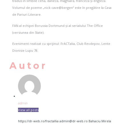
tradus în limbile cehă, daneză, maghiară, franceză și engleză.
Volumul de poeme „nick cave@bergen“ este în pregătire la Casa
de Pariuri Literare.
FAN al echipei Borussia Dortmund și al serialului The Office
(versiunea din State).
Eveniment realizat cu sprijinul: FrACTalia, Club Revdepov, Lente
Dionisie Lupu 78.
Autor
admin
View all posts
https://dr-web.ro/fractallia
admin@dr-web.ro
Bahaciu
Mirela