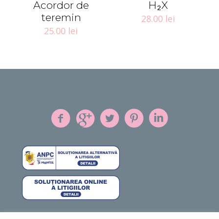
Acordor de
H₂X
teremin
28.00
lei
25.00
lei