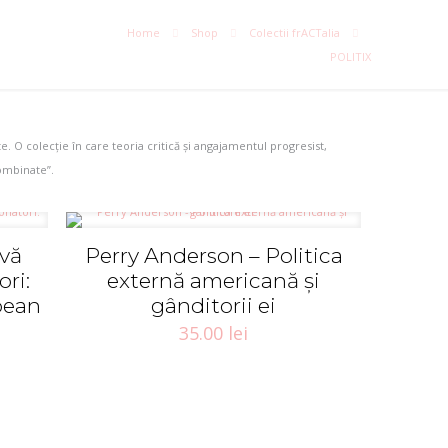
Home
Shop
Colectii frACTalia
POLITIX
te. O colecție în care teoria critică și angajamentul progresist,
combinate”.
ivă
Perry Anderson – Politica
ri:
externă americană şi
bean
gânditorii ei
35.00
lei