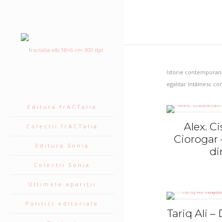
Istorie contemporană, 
egalitar întâlnesc con
Editura frACTalia
Alex. C
Colectii frACTalia
Ciorogar
Editura Sonia
di
Colectii Sonia
Ultimele apariții
Politici editoriale
Tariq Ali –