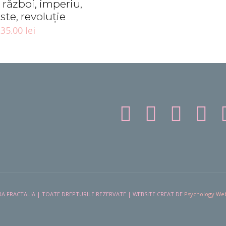
 război, imperiu,
ste, revoluţie
35.00
lei
A FRACTALIA | TOATE DREPTURILE REZERVATE | WEBSITE CREAT DE
Psychology We