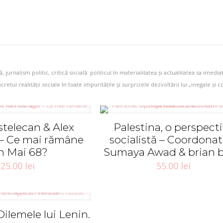
jurnalism politic, critică socială: politicul în materialitatea și actualitatea sa imedia
cretul realității sociale în toate impuritățile și surprizele dezvoltării lui „inegale și 
istelecan & Alex
Palestina, o perspect
 – Ce mai rămâne
socialistă – Coordonato
n Mai 68?
Sumaya Awad & brian 
25.00
lei
55.00
lei
 Dilemele lui Lenin.