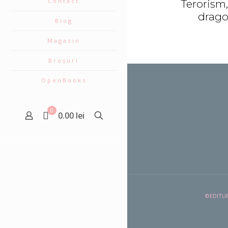
Contact
Terorism,
drago
Blog
Magazin
Broșuri
OpenBooks
0
0.00 lei
©EDITUR